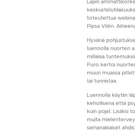
Lapin ammattikorke
keskustelutilaisuuksi
toteutettua webinaa
Pipsa Vilén. Aiheen
Hyvänä pohjustuksena 
luennolla nuorten ah
millaisia tuntemuksia
Puro kertoi nuorten 
muun muassa pitkitty
tai tunnistaa.
Luennolla käytiin lä
kehollisena että psy
kuin pojat. Lisäksi t
muita mielenterveyd
samanaikaiset ahdist