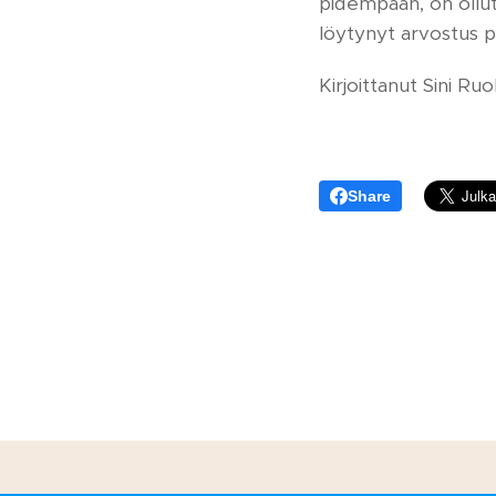
pidempään, on ollu
löytynyt arvostus pi
Kirjoittanut Sini R
Share