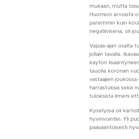
mukaan, mutta toisaa
Huomion arvoista ol
paremmin kuin koulus
negatiivisena, oli j
Vapaa-ajan osalta t
jollain tavalla. Ikäv
käytön lisääntyneen
tauolla koronan vuo
vastaajien joukossa 
harrastuksia sekä nuo
tuloksista ilmeni et
Kyselyssä oli kartoi
hyvinvointiin. Yli 
pääsääntöisesti hyv