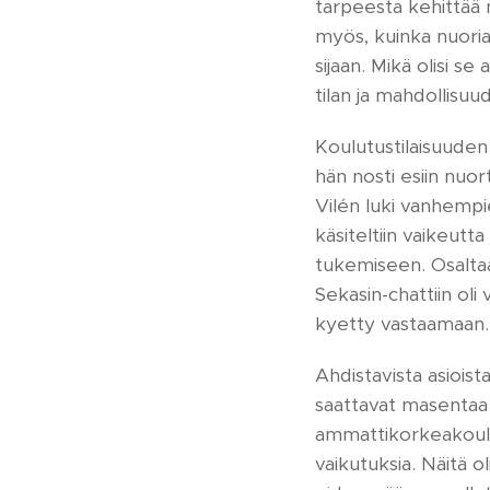
tarpeesta kehittää 
myös, kuinka nuoria
sijaan. Mikä olisi se
tilan ja mahdollisu
Koulutustilaisuuden 
hän nosti esiin nuor
Vilén luki vanhempi
käsiteltiin vaikeut
tukemiseen. Osaltaan
Sekasin-chattiin oli
kyetty vastaamaan.
Ahdistavista asioist
saattavat masentaa n
ammattikorkeakoulun
vaikutuksia. Näitä 