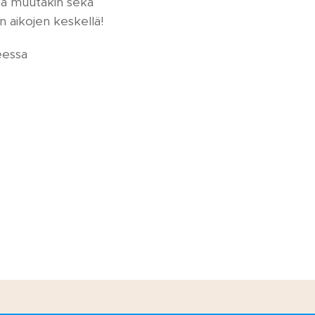
dä muutakin sekä
en aikojen keskellä!
eessa