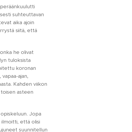
peräänkuulutti
isesti suhteuttavan
evat aika ajoin
ystä siitä, että
jonka he olivat
n tuloksista
oitettu koronan
 vapaa-ajan,
masta. Kahden viikon
i toisen asteen
t opiskeluun. Jopa
moitti, että olisi
ujuneet suunnitellun