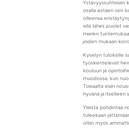
Ystävyyssuhteisiin 
osalla estäen sen ko
olleensa eristäytyny
sillä lähes puolet v
mielen tuntemuksia 
joiden mukaan korona
Kyselyn tuloksille s
työskentelevät henk
kouluun ja opintoih
muodossa, kun nuore
Toisaalta esiin nous
hyvänä ja itselleen 
Yleistä pohdintaa no
tuleekaan jättämään
oltiin myös ammattil