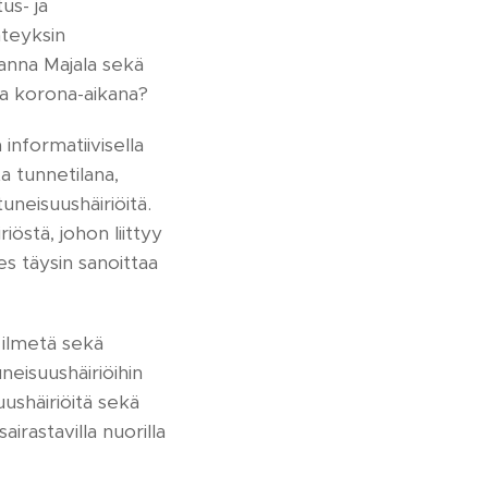
us- ja
yhteyksin
anna Majala sekä
aa korona-aikana?
 informatiivisella
ta tunnetilana,
tuneisuushäiriöitä.
östä, johon liittyy
es täysin sanoittaa
t ilmetä sekä
neisuushäiriöihin
suushäiriöitä sekä
rastavilla nuorilla