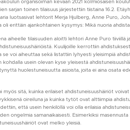
akoulun organisoiman kevään 2021 kolmiosaisen koulut
en sarjan toinen tilaisuus järjestettiin tiistaina 16.2. Etä
ria luotsasivat lehtorit Merja Hjulberg, Anne Puro, Joh
a oli erittäin ajankohtainen kysymys: Mikä nuoria ahdist
aiheelle tilaisuuden aloitti lehtori Anne Puro tiiviillä ja
distuneisuushäiriöistä. Kuulijoille kerrottiin ahdistukses
 se voi aiheuttaa sekä listattiin lyhyesti yleisimpiä ahdis
kohdalla usein olevan kyse yleisestä ahdistuneisuushäiri
nyttä huolestuneisuutta asioista, joita ei aina osata ed
pi myös sitä, kuinka erilaiset ahdistuneisuushäiriöt voiva
ykkisenä oireiluna ja kuinka tytöt ovat alttiimpia ahdistu
odettiin, että usein henkilöllä voi olla erilaisia ahdistunei
en ongelmia samanaikaisesti. Esimerkiksi masennusta sai
uneisuushäiriöt ovat melko yleisiä.