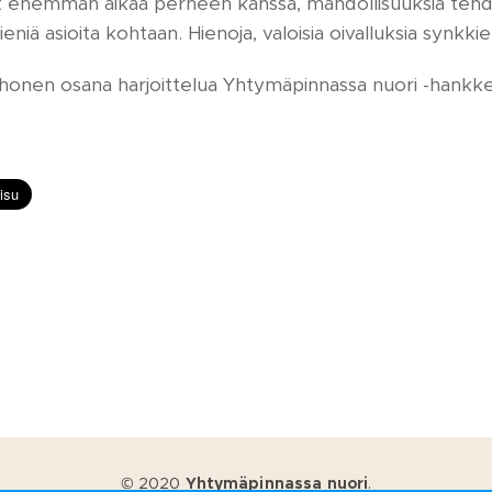
t enemmän aikaa perheen kanssa, mahdollisuuksia teh
eniä asioita kohtaan. Hienoja, valoisia oivalluksia synkki
uohonen osana harjoittelua Yhtymäpinnassa nuori -hankk
© 2020
Yhtymäpinnassa nuori
.