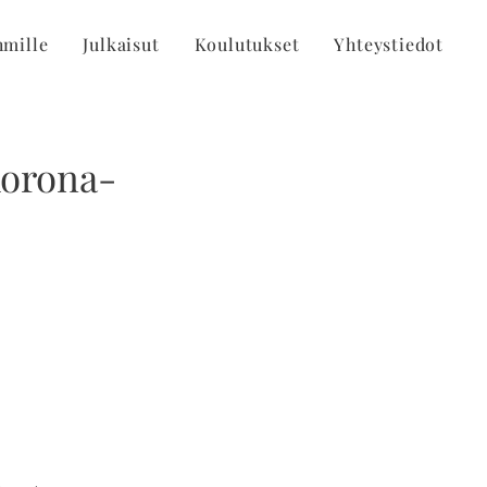
hmille
Julkaisut
Koulutukset
Yhteystiedot
korona-