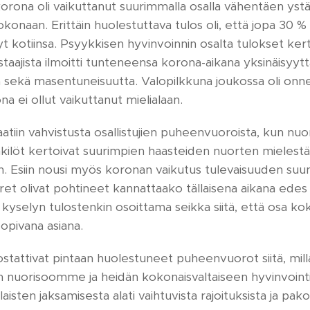
korona oli vaikuttanut suurimmalla osalla vähentäen yst
konaan. Erittäin huolestuttava tulos oli, että jopa 30 % 
t kotiinsa. Psyykkisen hyvinvoinnin osalta tulokset kert
astaajista ilmoitti tunteneensa korona-aikana yksinäisyytt
sekä masentuneisuutta. Valopilkkuna joukossa oli onne
 ei ollut vaikuttanut mielialaan.
aatiin vahvistusta osallistujien puheenvuoroista, kun nuo
ilöt kertoivat suurimpien haasteiden nuorten mielestä li
in. Esiin nousi myös koronan vaikutus tulevaisuuden suu
t olivat pohtineet kannattaako tällaisena aikana edes a
i kyselyn tulostenkin osoittama seikka siitä, että osa k
sopivana asiana.
stattivat pintaan huolestuneet puheenvuorot siitä, mill
 nuorisoomme ja heidän kokonaisvaltaiseen hyvinvointi
aisten jaksamisesta alati vaihtuvista rajoituksista ja p