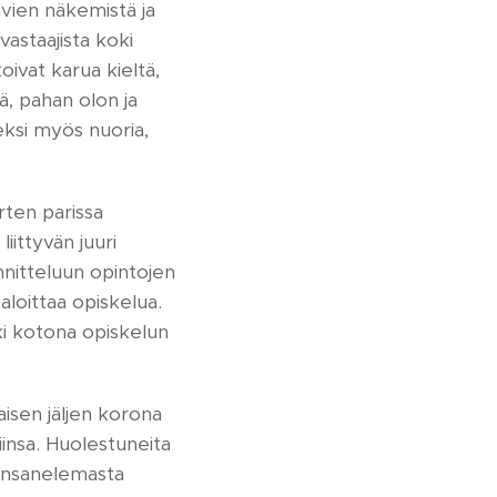
ävien näkemistä ja
vastaajista koki
oivat karua kieltä,
ä, pahan olon ja
ksi myös nuoria,
rten parissa
ittyvän juuri
nnitteluun opintojen
loittaa opiskelua.
oki kotona opiskelun
aisen jäljen korona
insa. Huolestuneita
akonsanelemasta