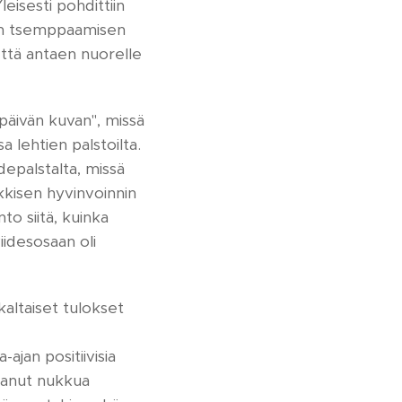
eisesti pohdittiin
sen tsemppaamisen
eettä antaen nuorelle
"päivän kuvan", missä
 lehtien palstoilta.
epalstalta, missä
kkisen hyvinvoinnin
to siitä, kuinka
iidesosaan oli
kaltaiset tulokset
jan positiivisia
saanut nukkua