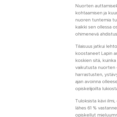
Nuorten auttamisek
kohtaamisen ja kuun
nuoren tuntemia tunt
kaikki sen ollessa o
ohimenevä ahdistus e
Tilaisuus jatkui leh
koostaneet Lapin a
koskien sitä, kuink
vaikutusta nuorten e
harrastusten, ystäv
ajan avoinna olleese
opiskelijoilta lukio
Tuloksista kävi ilmi
lähes 61 % vastanneis
opiskellut mieluumm