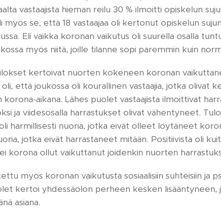
lta vastaajista hieman reilu 30 % ilmoitti opiskelun suj
i myös se, että 18 vastaajaa oli kertonut opiskelun suj
sa. Eli vaikka koronan vaikutus oli suurella osalla tunt
oukossa myös niitä, joille tilanne sopi paremmin kuin nor
ulokset kertoivat nuorten kokeneen koronan vaikuttane
ää oli, että joukossa oli kourallinen vastaajia, jotka oliva
 korona-aikana. Lähes puolet vastaajista ilmoittivat har
ksi ja viidesosalla harrastukset olivat vähentyneet. Tu
oli harmillisesti nuoria, jotka eivät olleet löytäneet kor
ria, jotka eivät harrastaneet mitään. Positiivista oli kui
tei korona ollut vaikuttanut joidenkin nuorten harrastuksii
tettu myös koronan vaikutusta sosiaalisiin suhteisiin ja 
puolet kertoi yhdessäolon perheen kesken lisääntyneen, j
änä asiana.