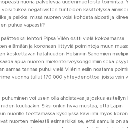
nopeasti nuoria palvelevaa uudenmuotoista toimintaa. Yl
 voisi tukea negatiivisten tunteiden käsittelyssä ainai
 aika ja paikka, missä nuoren voisi kohdata aidosti ja kiir
uden puhua vapaasti?
päätteeksi lehtori Pipsa Vilén esitti vielä kokoamansa 
ten elämään ja koronaan liittyviä poimintoja muun muassa
en koskettavan hätähuudon Helsingin Sanomien mielipid
ta saada apua nuoren mielenterveysongelmiin sekä psyy
 samaa tarinaa puhui vielä Vilénin esiin nostama poimin
 viime vuonna tullut 170 000 yhteydenottoa, joista vain v
a puhuminen voi usein olla ahdistavaa ja joskus esitellyn 
iiden kuulijaakin. Siksi onkin hyvä muistaa, että Lapin
 nuorille teettämässä kyselyssä kävi ilmi myös korona-a
olivat nuorten mielestä esimerkiksi se, että aamulla on 