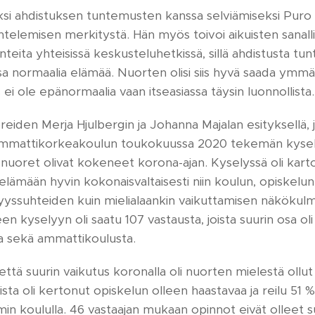
si ahdistuksen tuntemusten kanssa selviämiseksi Puro 
telemisen merkitystä. Hän myös toivoi aikuisten sanall
eita yhteisissä keskusteluhetkissä, sillä ahdistusta tunt
sa normaalia elämää. Nuorten olisi siis hyvä saada ymmärr
i ole epänormaalia vaan itseasiassa täysin luonnollista.
toreiden Merja Hjulbergin ja Johanna Majalan esityksellä, 
mmattikorkeakoulun toukokuussa 2020 tekemän kysely
a nuoret olivat kokeneet korona-ajan. Kyselyssä oli kart
lämään hyvin kokonaisvaltaisesti niin koulun, opiskelun,
yyssuhteiden kuin mielialaankin vaikuttamisen näkökul
en kyselyyn oli saatu 107 vastausta, joista suurin osa ol
sta sekä ammattikoulusta.
, että suurin vaikutus koronalla oli nuorten mielestä ollu
ta oli kertonut opiskelun olleen haastavaa ja reilu 51 % il
in koululla. 46 vastaajan mukaan opinnot eivät olleet s