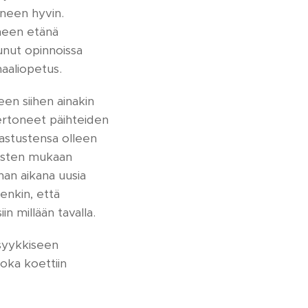
uneen hyvin.
uneen etänä
unut opinnoissa
maaliopetus.
en siihen ainakin
t kertoneet päihteiden
rastustensa olleen
losten mukaan
onan aikana uusia
tenkin, että
n millään tavalla.
psyykkiseen
oka koettiin