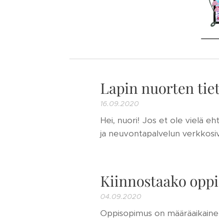
Lapin nuorten tie
16.09.2020
Hei, nuori! Jos et ole vielä e
ja neuvontapalvelun verkkosivu
Kiinnostaako opp
04.09.2020
Oppisopimus on määräaikainen