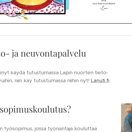
to- ja neuvontapalvelu
htinyt käydä tutustumassa Lapin nuorten tieto-
ihin, niin käy tutustumassa niihin nyt!
Lanuti.fi
isopimuskoulutus?
 työsopimus, jossa työnantaja kouluttaa