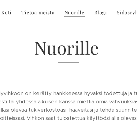
Koti
Tietoa meistä
Nuorille
Blogi
Sidosry
Nuorille
yvihkoon on kerätty hankkeessa hyväksi todettuja ja tu
esti tai yhdessä aikuisen kanssa miettiä omia vahvuuksias
illäsi olevaa tukiverkostoasi, haaveitasi ja tehdä suunnite
itteissasi. Vihkon saat tulostettua käyttöösi alla olevast