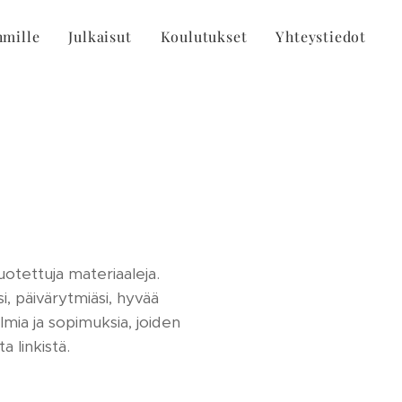
hmille
Julkaisut
Koulutukset
Yhteystiedot
otettuja materiaaleja.
i, päivärytmiäsi, hyvää
lmia ja sopimuksia, joiden
a linkistä.