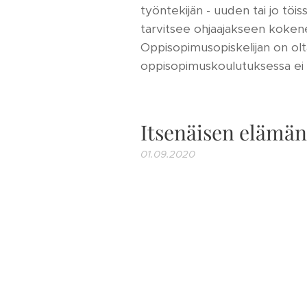
työntekijän - uuden tai jo töiss
tarvitsee ohjaajakseen kokenee
Oppisopimusopiskelijan on olta
oppisopimuskoulutuksessa ei 
Itsenäisen elämän
01.09.2020