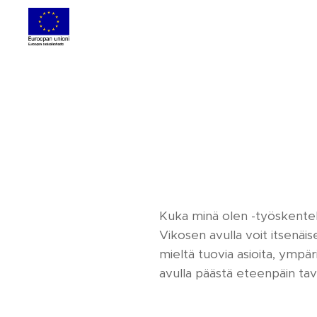
Kuka minä olen -työskentel
Vikosen avulla voit itsenäis
mieltä tuovia asioita, ympär
avulla päästä eteenpäin tavo